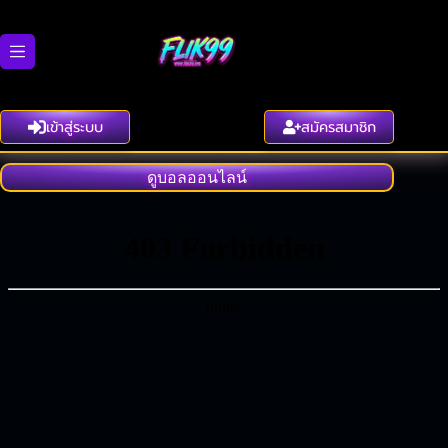
Skip
to
content
เข้าสู่ระบบ
สมัครสมาชิก
ดูบอลออนไลน์